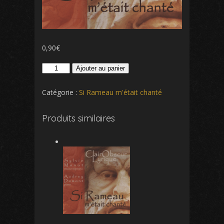
0,90
€
quantité
Ajouter au panier
de
Permettez,
Catégorie :
Si Rameau m'était chanté
astre
du
Produits similaires
jour