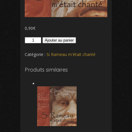
0,90
€
quantité
Ajouter au panier
de
Le
Catégorie :
Si Rameau m'était chanté
rappel
des
Produits similaires
oiseaux