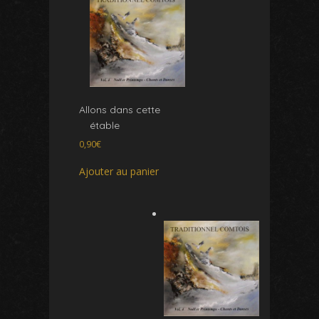
nos
humbles
services
Allons dans cette
étable
0,90
€
Ajouter au panier