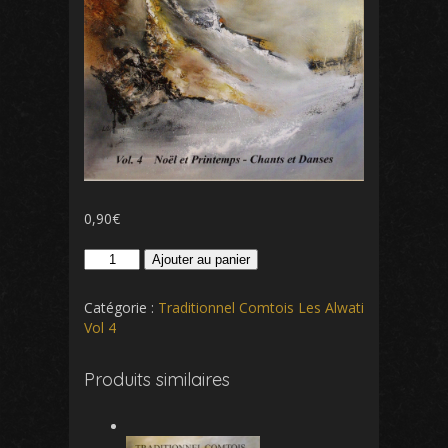
0,90
€
quantité
Ajouter au panier
de
Nous
Catégorie :
Traditionnel Comtois Les Alwati
entendons
Vol 4
la
voix
Produits similaires
des
anges
Agréez