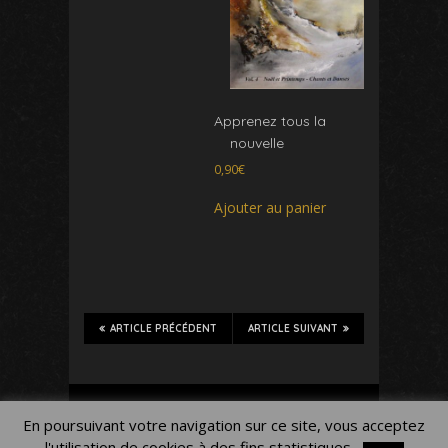
Apprenez tous la
nouvelle
0,90
€
Ajouter au panier
ARTICLE PRÉCÉDENT
ARTICLE SUIVANT
Mon Compte
Panier
Blog
En poursuivant votre navigation sur ce site, vous acceptez
Mentions légales
l'utilisation de cookies à des fins statistiques.