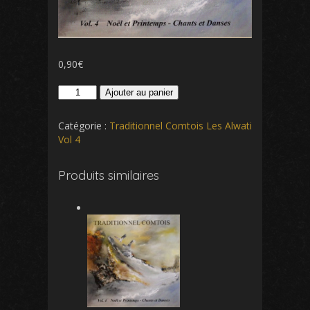
0,90
€
quantité
Ajouter au panier
de
Allons
Catégorie :
Traditionnel Comtois Les Alwati
dans
Vol 4
cette
étable
Produits similaires