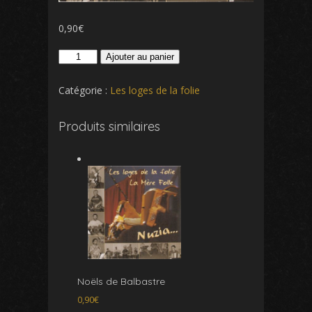
0,90
€
quantité
Ajouter au panier
de
Noël
Catégorie :
Les loges de la folie
Produits similaires
Noëls de Balbastre
0,90
€