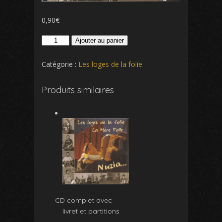
0,90
€
quantité
Ajouter au panier
de
Langelot
Catégorie :
Les loges de la folie
Produits similaires
CD complet avec
livret et partitions