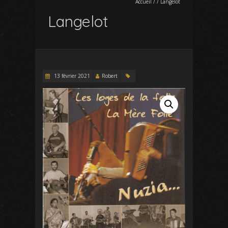
Accueil
/
/
Langelot
Langelot
13 février 2021
Robert