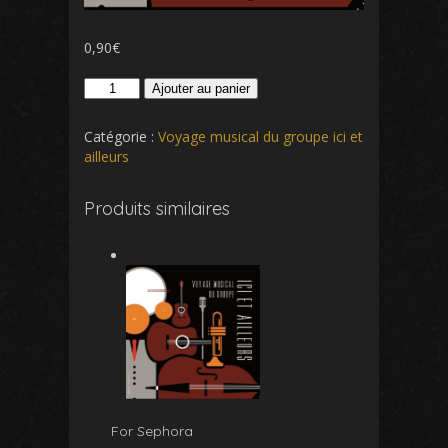
0,90
€
quantité
Ajouter au panier
de
Maria
Catégorie :
Voyage musical du groupe ici et
Elena
ailleurs
Produits similaires
For Sephora