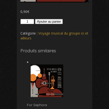
0,90
€
quantité
Ajouter au panier
de
Le
Catégorie :
Voyage musical du groupe ici et
chevalier
ailleurs
Produits similaires
For Sephora