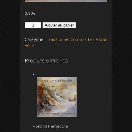
0,90
€
quantité
Ajouter au panier
de
Di-
Catégorie :
Traditionnel Comtois Les Alwati
mé
Vol 4
Zona
Produits similaires
Voici la Pentecôte