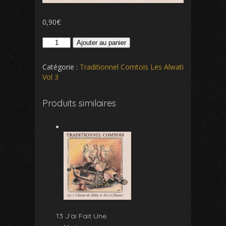
0,90
€
quantité
Ajouter au panier
de
8
Catégorie :
Traditionnel Comtois Les Alwati
Les
Vol 3
Grenouilles
Produits similaires
13 J’ai Fait Une