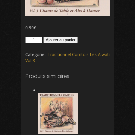
0,90
€
quantité
Ajouter au panier
de
7
Catégorie :
Traditionnel Comtois Les Alwati
Les
Vol 3
Voituriers
De
Produits similaires
Marine