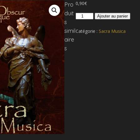
0,90
€
Pro
duit
quantité
Ajouter au panier
s
de
018
simil
Catégorie :
Sacra Musica
Cum
aire
dederit
s