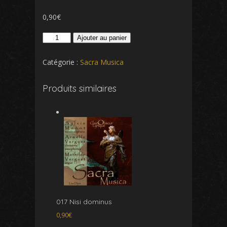
0,90
€
quantité
Ajouter au panier
de
019
Catégorie :
Sacra Musica
Domine
deus
Produits similaires
017 Nisi dominus
0,90
€