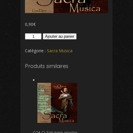
0,90
€
quantité
Ajouter au panier
de
025
Catégorie :
Sacra Musica
Ave
Maria
Produits similaires
Jehan
Alain
024 O Salutaris Hostia