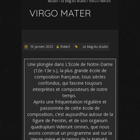
Accueil
/
Le blog du studio
/
VIRGO MATER
VIRGO MATER
16 janvier 2023
Robert
Le blog du studio
Une plongée dans L’Ecole de Notre-Dame
(12e-13e s.), la plus grande école de
composition française, tous siècles
confondus, qui fascine toujours
interprètes et compositeurs de notre
temps.
Après une fréquentation régulière et
passionnée de cette école de
composition, c’est aujourd’hui autour de la
figure de Perotin, et de son organum
quadruplum Viderunt omnes, que nous
avons construit un programme axé sur la
Vierge-mère et le temps de la Nativité.