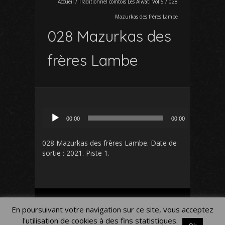
Accueil
/
Traditionnel comtois Les Alwati Vol 5
/
028
Mazurkas des frères Lambe
028 Mazurkas des
frères Lambe
Lecteur
00:00
00:00
audio
028 Mazurkas des frères Lambe
. Date de
sortie : 2021. Piste 1.
Mon Compte
Panier
Blog
En poursuivant votre navigation sur ce site, vous acceptez
Mentions légales
l'utilisation de cookies à des fins statistiques.