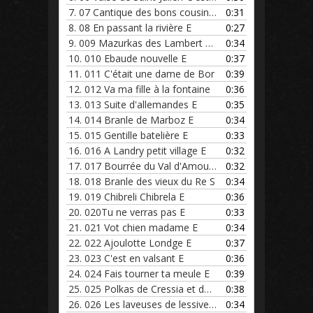
7.
07 Cantique des bons cousins charbonniers E
0:31
8.
08 En passant la rivière E
0:27
9.
009 Mazurkas des Lambert et Da
0:34
10.
010 Ebaude nouvelle E
0:37
11.
011 C'était une dame de Bor
0:39
12.
012 Va ma fille à la fontaine
0:36
13.
013 Suite d'allemandes E
0:35
14.
014 Branle de Marboz E
0:34
15.
015 Gentille batelière E
0:33
16.
016 A Landry petit village E
0:32
17.
017 Bourrée du Val d'Amour E
0:32
18.
018 Branle des vieux du Re S
0:34
19.
019 Chibreli Chibrela E
0:36
20.
020Tu ne verras pas E
0:33
21.
021 Vot chien madame E
0:34
22.
022 Ajoulotte Londge E
0:37
23.
023 C'est en valsant E
0:36
24.
024 Fais tourner ta meule E
0:39
25.
025 Polkas de Cressia et de Lo
0:38
26.
026 Les laveuses de lessive E
0:34