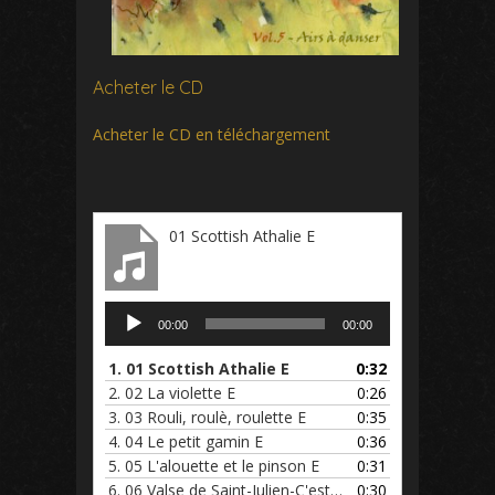
Acheter le CD
Acheter le CD en téléchargement
01 Scottish Athalie E
Lecteur
00:00
00:00
audio
1.
01 Scottish Athalie E
0:32
2.
02 La violette E
0:26
3.
03 Rouli, roulè, roulette E
0:35
4.
04 Le petit gamin E
0:36
5.
05 L'alouette et le pinson E
0:31
6.
06 Valse de Saint-Julien-C'est en valsant E
0:30