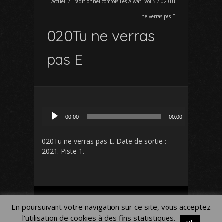
Accueil
/
Traditionnel comtois Les Alwati Vol 5
/
020Tu
ne verras pas E
020Tu ne verras
pas E
Lecteur
00:00
00:00
audio
020Tu ne verras pas E
. Date de sortie :
2021. Piste 1.
Mon Compte
Panier
Blog
En poursuivant votre navigation sur ce site, vous acceptez
Mentions légales
l'utilisation de cookies à des fins statistiques.