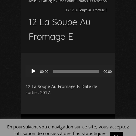
Accueil
/
Catalogue
/
Traditionnel Comtois Les Alwati vol
3
/
12 La Soupe Au Fromage E
12 La Soupe Au
Fromage E
Lecteur
00:00
00:00
audio
12 La Soupe Au Fromage E
. Date de
sortie : 2017.
Mon Compte
Panier
Blog
En poursuivant votre navigation sur ce site, vous acceptez
Mentions légales
l'utilisation de cookies à des fins statistiques.