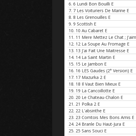
6.
6 Lundi Bon Bouilli E
7.
7 Les Voituriers De Marine E
8.
8 Les Grenouilles E
9.
9 Scottish E
10.
10 Au Cabaret E
11.
11 Mere Mettez Le Chat ; J'ai
12.
12 La Soupe Au Fromage E
13.
13 J'ai Fait Une Maitresse E
14.
14 La Saint Martin E
15.
15 Le Jambon E
16.
16 LES Gaudes (2° Version) E
17.
17 Mazurka 2 E
18.
18 Il Vaut Bien Mieux E
19.
19 La Cancoillotte E
20.
20 Le Chateau-Chalon E
21.
21 Polka 2 E
22.
22 L'absinthe E
23.
23 Comtois Mes Bons Amis E
24.
24 Branle Du Haut-Jura E
25.
25 Sans Souci E