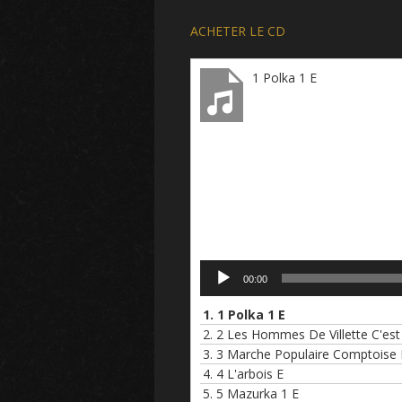
ACHETER LE CD
1 Polka 1 E
Lecteur
audio
00:00
1.
1 Polka 1 E
2.
2 Les Hommes De Villette C'est
3.
3 Marche Populaire Comptoise 
4.
4 L'arbois E
5.
5 Mazurka 1 E