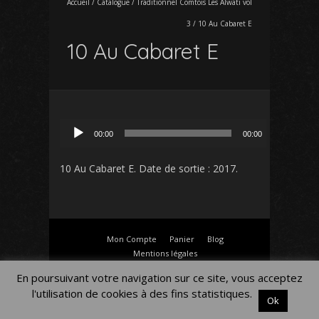
Accueil
/
Catalogue
/
Traditionnel Comtois Les Alwati vol
3
/
10 Au Cabaret E
10 Au Cabaret E
Lecteur
00:00
00:00
audio
10 Au Cabaret E
. Date de sortie : 2017.
Mon Compte
Panier
Blog
Mentions légales
En poursuivant votre navigation sur ce site, vous acceptez
l'utilisation de cookies à des fins statistiques.
Ok