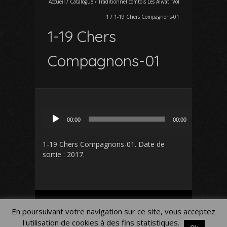
Accueil
/
Catalogue
/
Traditionnel comtois Les Alwati Vol
1
/
1-19 Chers Compagnons-01
1-19 Chers
Compagnons-01
Lecteur
00:00
00:00
audio
1-19 Chers Compagnons-01
. Date de
sortie : 2017.
Mon Compte
Panier
Blog
En poursuivant votre navigation sur ce site, vous acceptez
Mentions légales
l'utilisation de cookies à des fins statistiques.