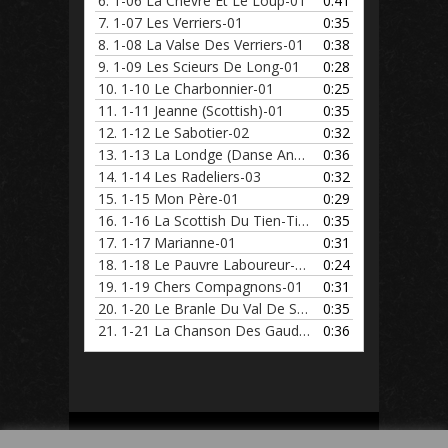
6.
1-06 La Chèvre Et Le Loup-01
0:41
7.
1-07 Les Verriers-01
0:35
8.
1-08 La Valse Des Verriers-01
0:38
9.
1-09 Les Scieurs De Long-01
0:28
10.
1-10 Le Charbonnier-01
0:25
11.
1-11 Jeanne (Scottish)-01
0:35
12.
1-12 Le Sabotier-02
0:32
13.
1-13 La Londge (Danse Ancienne
0:36
14.
1-14 Les Radeliers-03
0:32
15.
1-15 Mon Père-01
0:29
16.
1-16 La Scottish Du Tien-Tien-
0:35
17.
1-17 Marianne-01
0:31
18.
1-18 Le Pauvre Laboureur-01
0:24
19.
1-19 Chers Compagnons-01
0:31
20.
1-20 Le Branle Du Val De Saô
0:35
21.
1-21 La Chanson Des Gaudes Et
0:36
Mon Compte
Panier
Blog