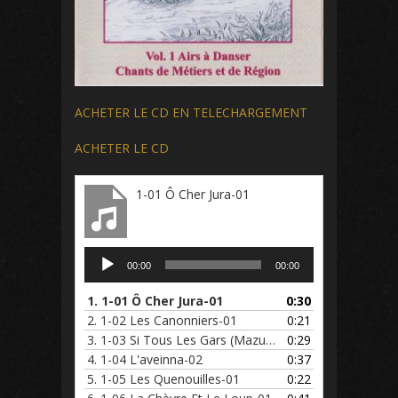
ACHETER LE CD EN TELECHARGEMENT
ACHETER LE CD
1-01 Ô Cher Jura-01
Lecteur
00:00
00:00
audio
1.
1-01 Ô Cher Jura-01
0:30
2.
1-02 Les Canonniers-01
0:21
3.
1-03 Si Tous Les Gars (Mazurka
0:29
4.
1-04 L'aveinna-02
0:37
5.
1-05 Les Quenouilles-01
0:22