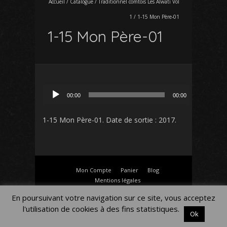
Accueil
/
Catalogue
/
Traditionnel comtois Les Alwati Vol
1
/
1-15 Mon Père-01
1-15 Mon Père-01
Lecteur
00:00
00:00
audio
1-15 Mon Père-01
. Date de sortie : 2017.
Mon Compte
Panier
Blog
Mentions légales
En poursuivant votre navigation sur ce site, vous acceptez
l'utilisation de cookies à des fins statistiques.
Ok