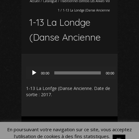
Accueil
/
Catalogue
/
Traditionnel comtois Les Alwati Vol
1
/
1-13 La Londge (Danse Ancienne
1-13 La Londge
(Danse Ancienne
Lecteur
00:00
00:00
audio
1-13 La Lonfge (Danse Ancienne
. Date de
sortie : 2017.
Mon Compte
Panier
Blog
En poursuivant votre navigation sur ce site, vous acceptez
Mentions légales
l'utilisation de cookies à des fins statistiques.