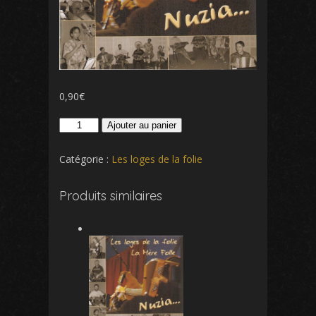
0,90
€
quantité
Ajouter au panier
de
Scottish
Catégorie :
Les loges de la folie
à
Alexis-
Produits similaires
scottish
à
Gaston
de
Bagé