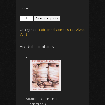
0,90
€
quantité
Ajouter au panier
de
Le
Catégorie :
Traditionnel Comtois Les Alwati
tambour
Vol 2
bat
Produits similaires
Sautiche: « Dans mon
pantalon »