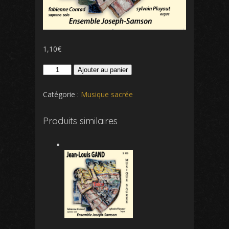
1,10
€
quantité
Ajouter au panier
de
Confitebor
Catégorie :
Musique sacrée
tibi
Domine
Produits similaires