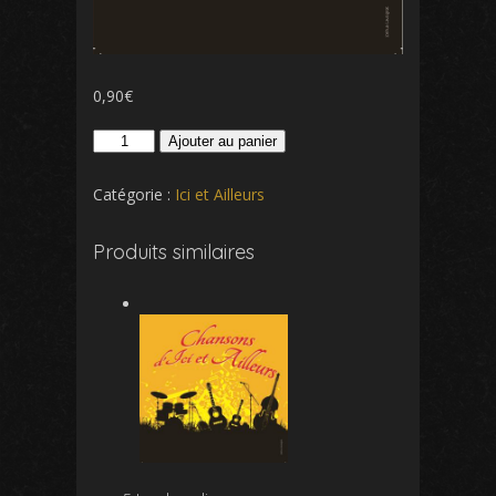
0,90
€
quantité
Ajouter au panier
de
15
Catégorie :
Ici et Ailleurs
Les
feuilles
Produits similaires
mortes