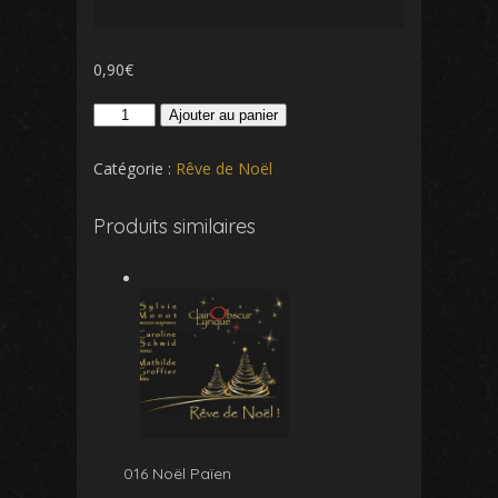
0,90
€
quantité
Ajouter au panier
de
002
Catégorie :
Rêve de Noël
Le
noël
Produits similaires
des
humbles
016 Noël Païen