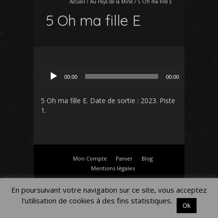
Accueil
/
Au Pays de la Mine
/
5 Oh ma fille E
5 Oh ma fille E
Lecteur
00:00
00:00
audio
5 Oh ma fille E
. Date de sortie : 2023. Piste
1.
Mon Compte
Panier
Blog
Mentions légales
En poursuivant votre navigation sur ce site, vous acceptez
l'utilisation de cookies à des fins statistiques.
Ok