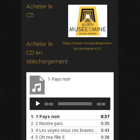
Acheter le
CD
Acheter le
https://www.museedelamine-
lucienmazars.fr/
CD en
téléchargement
1 Pays noir
Lecteur
00:00
00:00
audio
1.
1 Pays noir
0:37
2.
2 Nostre païs
0:30
3.
4 Les voyez-vous ces braves E
0:43
4.
5 Oh ma fille E
0:38