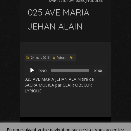
Accueil
/
/
025 AVE MARIA JEHAN ALAIN
025 AVE MARIA
JEHAN ALAIN
24 mars 2016
Robert
Lecteur
00:00
00:00
audio
025 AVE MARIA JEHAN ALAIN
tiré de
SACRA MUSICA
par CLAIR OBSCUR
LYRIQUE.
Mon Compte
Panier
Blog
En poursuivant votre navigation sur ce site, vous acceptez