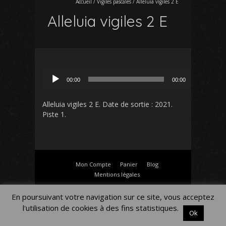
Accueil
/
Vigiles pascales
/
Alleluia vigiles 2 E
Alleluia vigiles 2 E
Lecteur
00:00
00:00
audio
Alleluia vigiles 2 E
. Date de sortie : 2021.
Piste 1.
Mon Compte
Panier
Blog
Mentions légales
En poursuivant votre navigation sur ce site, vous acceptez
l'utilisation de cookies à des fins statistiques.
Ok