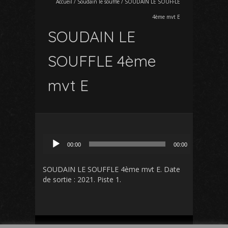
Accueil
/
Soudain le souffle
/
SOUDAIN LE SOUFFLE
4ème mvt E
SOUDAIN LE
SOUFFLE 4ème
mvt E
Lecteur
00:00
00:00
audio
SOUDAIN LE SOUFFLE 4ème mvt E
. Date
de sortie : 2021. Piste 1.