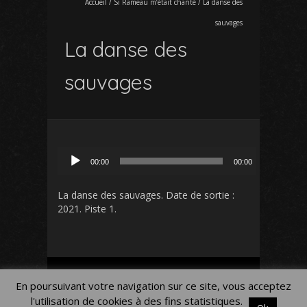
Accueil
/
Si Rameau m’était chanté
/
La danse des
sauvages
La danse des
sauvages
Lecteur
00:00
00:00
audio
La danse des sauvages
. Date de sortie :
2021. Piste 1.
Mon Compte
Panier
Blog
En poursuivant votre navigation sur ce site, vous acceptez
Mentions légales
l'utilisation de cookies à des fins statistiques.