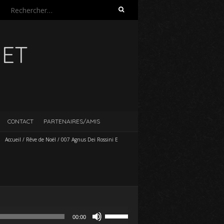
Rechercher :
UET
CONTACT
PARTENAIRES/AMIS
Accueil
/
Rêve de Noël
/
007 Agnus Dei Rossini E
Utilisez
00:00
les