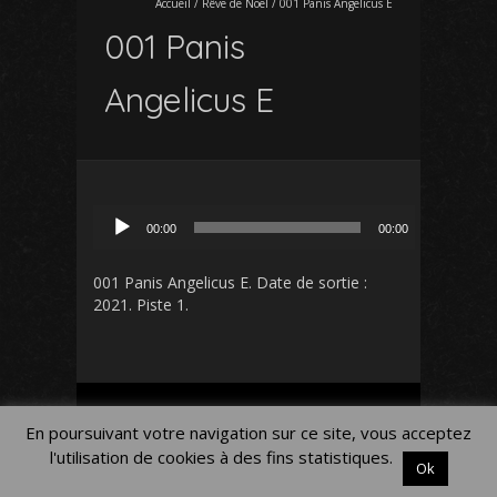
Accueil
/
Rêve de Noël
/
001 Panis Angelicus E
001 Panis
Angelicus E
Lecteur
00:00
00:00
audio
001 Panis Angelicus E
. Date de sortie :
2021. Piste 1.
Mon Compte
Panier
Blog
En poursuivant votre navigation sur ce site, vous acceptez
Mentions légales
l'utilisation de cookies à des fins statistiques.
Ok