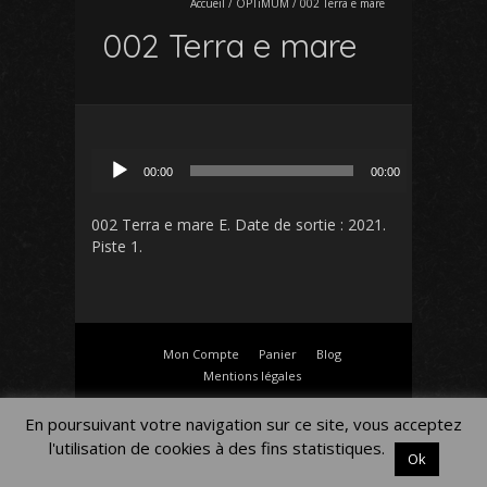
Accueil
/
OPTiMUM
/
002 Terra e mare
002 Terra e mare
Lecteur
00:00
00:00
audio
002 Terra e mare E
. Date de sortie : 2021.
Piste 1.
Mon Compte
Panier
Blog
Mentions légales
En poursuivant votre navigation sur ce site, vous acceptez
l'utilisation de cookies à des fins statistiques.
Ok