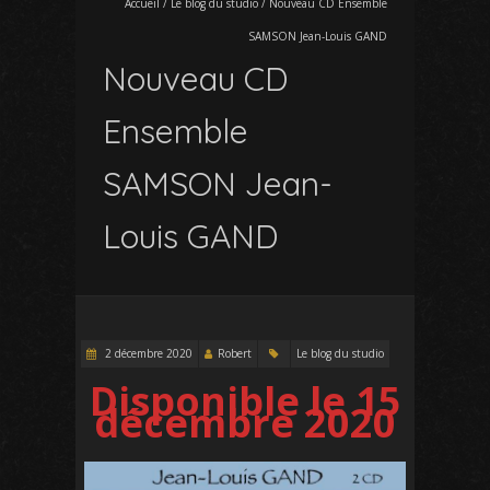
Accueil
/
Le blog du studio
/
Nouveau CD Ensemble
SAMSON Jean-Louis GAND
Nouveau CD
Ensemble
SAMSON Jean-
Louis GAND
2 décembre 2020
Robert
Le blog du studio
Disponible le 15
décembre 2020