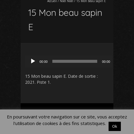
Accueil
/
Noël Noël
/
15 Mon beau sapin E
15 Mon beau sapin
E
Lecteur
00:00
00:00
audio
15 Mon beau sapin E
. Date de sortie :
2021. Piste 1.
Mon Compte
Panier
Blog
En poursuivant votre navigation sur ce site, vous acceptez
Mentions légales
l'utilisation de cookies à des fins statistiques.
Ok