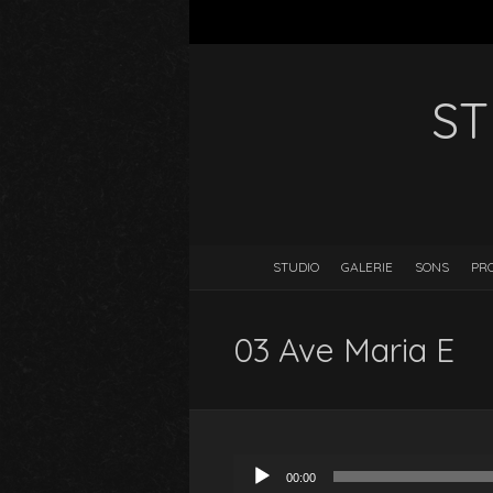
ST
STUDIO
GALERIE
SONS
PR
03 Ave Maria E
Lecteur
00:00
audio