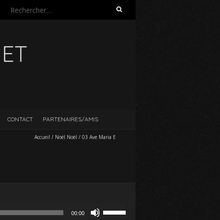
Rechercher :
UET
CONTACT
PARTENAIRES/AMIS
Accueil
/
Noël Noël
/
03 Ave Maria E
Utilisez
00:00
les