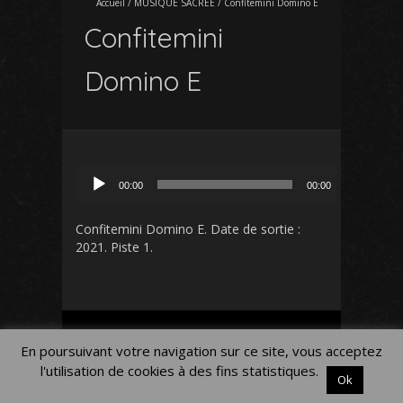
Accueil
/
MUSIQUE SACREE
/
Confitemini Domino E
Confitemini
Domino E
Lecteur
00:00
00:00
audio
Confitemini Domino E
. Date de sortie :
2021. Piste 1.
Mon Compte
Panier
Blog
En poursuivant votre navigation sur ce site, vous acceptez
Mentions légales
l'utilisation de cookies à des fins statistiques.
Ok