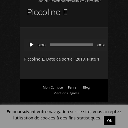
Accueil
/
Les compositrices oubliées
/
Piccolino E
Piccolino E
Lecteur
00:00
00:00
audio
Piccolino E
. Date de sortie : 2018. Piste 1.
Mon Compte
Panier
Blog
Mentions légales
En poursuivant votre navigation sur ce site, vous acceptez
l'utilisation de cookies à des fins statistiques.
Ok