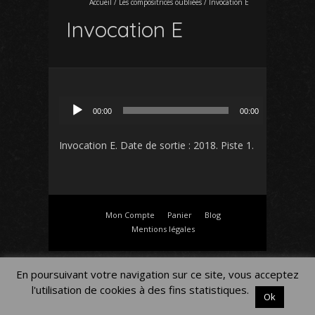
Accueil
/
Les compositrices oubliées
/
Invocation E
Invocation E
Lecteur
00:00
00:00
audio
Invocation E
. Date de sortie : 2018. Piste 1.
Mon Compte
Panier
Blog
Mentions légales
En poursuivant votre navigation sur ce site, vous acceptez
l'utilisation de cookies à des fins statistiques.
Ok