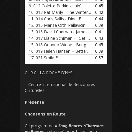
9.
012 Colette Perkin - I ain’t
0:45
10.
013 Pat Manly - The Winter and
0:42
11.
014 Chris Sallis - Dindi E
0:44
12.
015 Marisa Orth-Pallavicini -
0:39
13.
016 David Cadman - James Bay E
0:41
14.
017 Elaine Schiman - I Get Alo
0:43
15.
018 Orlando Wiebe - Bring him
0:45
16.
019 Helen Hansen – Better th
0:39
17.
021 Smile E
0:37
C.I.R.C. LA ROCHE D’HYS
Centre International de Rencontres
Culturelles
Présente
Chansons en Route
Ce programme
« Song Routes /Chansons
en Routes
a été créé pour favoriser la