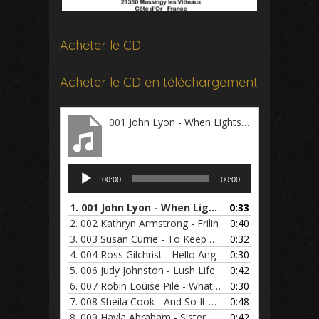
Acheter le CD
Acheter le CD en téléchargement
001 John Lyon - When Lights Ar
Lecteur
00:00
00:00
audio
1.
001 John Lyon - When Lights Ar
0:33
2.
002 Kathryn Armstrong - Frilin
0:40
3.
003 Susan Currie - To Keep My
0:32
4.
004 Ross Gilchrist - Hello Ang
0:30
5.
006 Judy Johnston - Lush Life
0:42
6.
007 Robin Louise Pile - What A
0:30
7.
008 Sheila Cook - And So It Go
0:48
8.
009 Hayla Abraham - Sister Ros
0:42