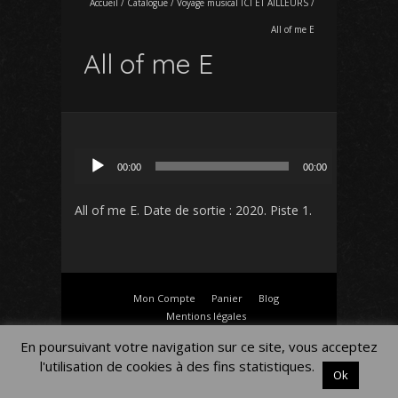
Accueil
/
Catalogue
/
Voyage musical ICI ET AILLEURS
/
All of me E
All of me E
Lecteur
00:00
00:00
audio
All of me E
. Date de sortie : 2020. Piste 1.
Mon Compte
Panier
Blog
Mentions légales
En poursuivant votre navigation sur ce site, vous acceptez
l'utilisation de cookies à des fins statistiques.
Ok