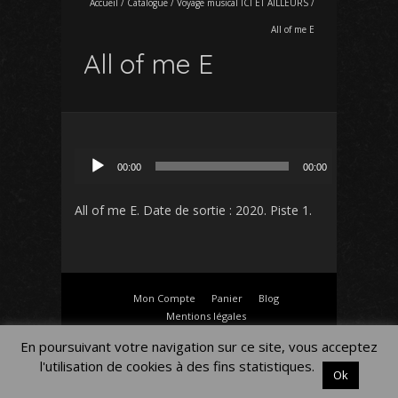
Accueil
/
Catalogue
/
Voyage musical ICI ET AILLEURS
/
All of me E
All of me E
Lecteur
00:00
00:00
audio
All of me E
. Date de sortie : 2020. Piste 1.
Mon Compte
Panier
Blog
Mentions légales
En poursuivant votre navigation sur ce site, vous acceptez
l'utilisation de cookies à des fins statistiques.
Ok