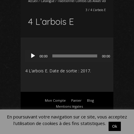
Accueil
/
Catalogue
/
Traditionnel Comtois Les Alwati vol
3
/
4 L’arbois E
4 L’arbois E
Lecteur
00:00
00:00
audio
4 L’arbois E
. Date de sortie : 2017.
Mon Compte
Panier
Blog
Mentions légales
En poursuivant votre navigation sur ce site, vous acceptez
l'utilisation de cookies à des fins statistiques.
Ok