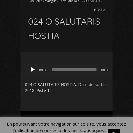
Accueil
/
Catalogue
/
Sacra Musica
/
024 O SALUTARIS
HOSTIA
024 O SALUTARIS
HOSTIA
Lecteur
00:00
00:00
audio
024 O SALUTARIS HOSTIA
. Date de sortie :
2018. Piste 1.
Mon Compte
Panier
Blog
En poursuivant votre navigation sur ce site, vous acceptez
Mentions légales
l'utilisation de cookies à des fins statistiques.